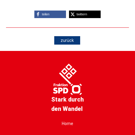
teilen
twittern
zurück
Stark durch
den Wandel
Home